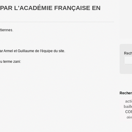
E PAR L'ACADÉMIE FRANÇAISE EN
ar Armel et Guillaume de l'équipe du site.
Rech
du terme zani:
Recherc
act
baill
co
dém