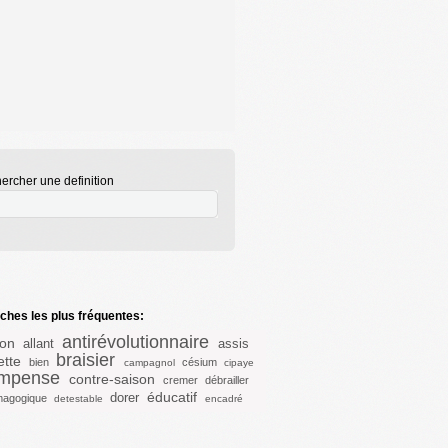
ercher une definition
hes les plus fréquentes:
antirévolutionnaire
ion
allant
assis
braisier
ette
bien
césium
campagnol
cipaye
mpense
contre-saison
cremer
débrailler
éducatif
dorer
agogique
detestable
encadré