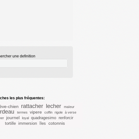
ercher une definition
hes les plus fréquentes:
rattacher
lecher
ève-chien
maïeur
rdeau
vipere
termes
coffin
rigole
à verse
journel
quadragesimo
renforcir
ner
loyal
cotonnis
tortille
immersion
îles