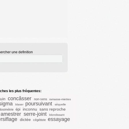
ercher une definition
hes les plus fréquentes:
concâsser
uin
non-sens
ramasse-miettes
sigma
poursuivant
blaser
séquelle
inconnu
sans reproche
épi
dosimétrie
amestrer
serre-joint
blondissant
rsiflage
essayage
dictée
cégétiste