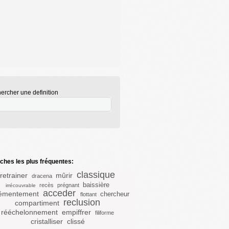
ercher une definition
hes les plus fréquentes:
classique
retrainer
mûrir
dracena
baissière
recès
prégnant
irrécouvrable
acceder
émentement
chercheur
flottant
reclusion
compartiment
rééchelonnement
empiffrer
filiforme
cristalliser
clissé