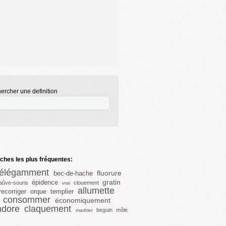
ercher une definition
hes les plus fréquentes:
nélégamment
fluorure
bec-de-hache
gratin
épidence
aûve-souris
clouement
vrai
allumette
recorriger
orque
templier
consommer
économiquement
ndore
claquement
beguin
môle
madrier