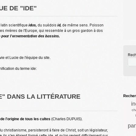
E DE "IDE"
Rech
ie et Lucie de l'équipe du site.
ification du terme ide:
E" DANS LA LITTÉRATURE
Recherc
i
ch
e l'origine de tous les cultes
(Charles DUPUIS).
pa