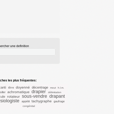
ercher une definition
hes les plus fréquentes:
doyenné
anti
décentrage
têrre
mout
h.l.m.
drapier
achromatique
siller
délimitation
sous-vendre
drapant
rotateur
cule
siologiste
tachygraphe
appétit
gaufrage
congénital