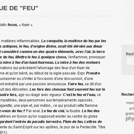
UE DE "FEU"
Rech
Recherc
merc
gré
grati
phy