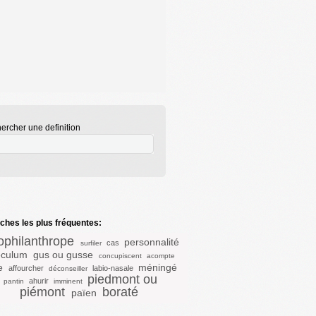
ercher une definition
hes les plus fréquentes:
ophilanthrope
personnalité
cas
surfiler
eculum
gus ou gusse
concupiscent
acompte
e
méningé
affourcher
labio-nasale
déconseiller
piedmont ou
ahurir
pantin
imminent
piémont
boraté
païen